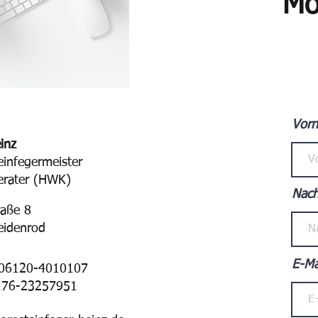
Mö
Vor
inz
einfegermeister
erater (HWK)
Nac
raße 8
eidenrod
E-Ma
 06120-4010107
0176-23257951