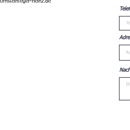
ornsteinfeger-heinz.de
Tele
Adre
Nach