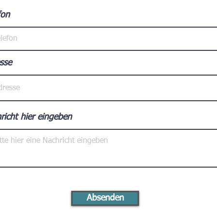
fon
sse
richt hier eingeben
Absenden